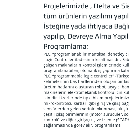
Projelerimizde , Delta ve 
tüm ürünlerin yazılımı yapı
İsteğine yada ihtiyaca Bağl
yapılıp, Devreye Alma Yapı
Programlama;
PLC, “programlanabilir mantıksal denetleyi
Logic Controller ifadesinin kısaltmasıdır. F
çalışan makinaların kontrol işlemlerinde kull
programlanabilen, otomatik iş yaptırma kabil
PLC, “programmable logic controller” (Türkçe
kelimelerinin baş harflerinden oluşan bir k
üretim hatlarını oluşturan robot, taşıyıcı ba
makinelerin elektromekanik kontrolü için kull
isimdir. Üzerlerinde tıpkı bizim projelerimi
mikrokontrolcü kartları gibi giriş ve çıkış ba
sensörlerden gelen verinin okunması, oluş
çeşitli çıkış birimlerinin (motor sürücüler, sol
kontrolü ve diğer giriş/çıkış ve izleme (SCAD
sağlanmasında görev alır. programlama