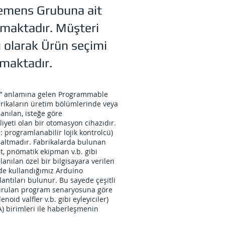
Siemens Grubuna ait
lmaktadır. Müşteri
ı olarak Ürün seçimi
lmaktadır.
ci” anlamına gelen Programmable
abrikaların üretim bölümlerinde veya
anılan, isteğe göre
iyeti olan bir otomasyon cihazıdır.
: programlanabilir lojik kontrolcü)
ısaltmadır. Fabrikalarda bulunan
nt, pnömatik ekipman v.b. gibi
anılan özel bir bilgisayara verilen
zde kullandığımız Arduino
ğlantıları bulunur. Bu sayede çeşitli
turulan program senaryosuna göre
enoid valfler v.b. gibi eyleyiciler)
A) birimleri ile haberleşmenin