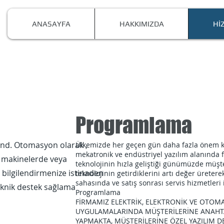
ANASAYFA
HAKKIMIZDA
Hİ
Programlama
 End. Otomasyon olarak ,
Ülkemizde her geçen gün daha fazla önem k
mekatronik ve endüstriyel yazılım alanında f
ki makinelerde veya
teknolojinin hızla geliştiği günümüzde müşt
bilgilendirmenize istinaden
teknolojinin getirdiklerini artı değer üreter
sahasında ve satış sonrası servis hizmetleri
eknik destek sağlama
Programlama
FİRMAMIZ ELEKTRİK, ELEKTRONİK VE OTOM
UYGULAMALARINDA MÜŞTERİLERİNE ANAHT
YAPMAKTA, MÜŞTERİLERİNE ÖZEL YAZILIM 